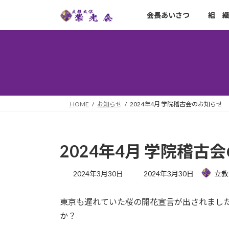
コ
ナ
会長あいさつ
組 
ン
ビ
テ
ゲ
ン
ー
ツ
シ
へ
ョ
ス
ン
キ
に
ッ
移
HOME
お知らせ
2024年4月 学院稽古会のお知らせ
プ
動
2024年4月 学院稽古
最
2024年3月30日
2024年3月30日
立教
終
更
東京も遅れていた桜の開花宣言が出されまし
新
日
か？
時