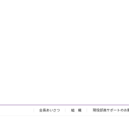
会長あいさつ
組 織
現役部員サポートのお