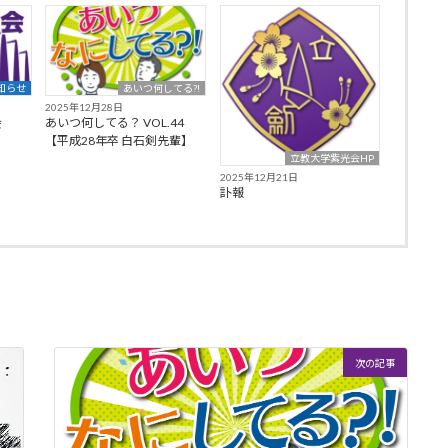
知らせ
あいつ何してる?!
2025年12月28日
会
あいつ何してる？ VOL.44
【平成28年卒 白石剣先輩】
立教大学紫光会HP
2025年12月21日
訃報
次の記事