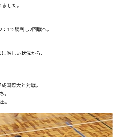
れました。
2：1で勝利し2回戦へ。
常に厳しい状況から、
平成国際大と対戦。
ち。
進出。