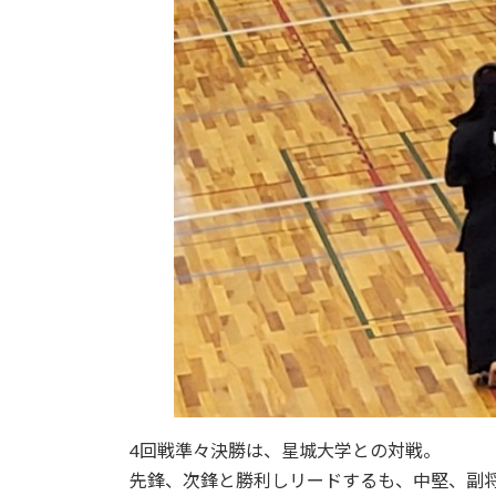
4回戦準々決勝は、星城大学との対戦。
先鋒、次鋒と勝利しリードするも、中堅、副将