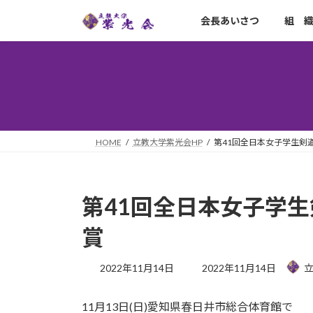
コ
ナ
会長あいさつ
組 
ン
ビ
テ
ゲ
ン
ー
ツ
シ
へ
ョ
ス
ン
キ
に
ッ
移
HOME
立教大学紫光会HP
第41回全日本女子学生剣
プ
動
第41回全日本女子学
賞
最
2022年11月14日
2022年11月14日
終
更
11月13日(日)愛知県春日井市総合体育館で
新