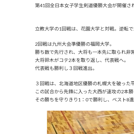
日
第41回全日本女子学生剣道優勝大会が開催さ
時
:
立教大学の1回戦は、花園大学と対戦。逆転で
2回戦は九州大会準優勝の福岡大学。
勝ち数で先行され、大将も一本先に取られ非
大将鈴木がコテ2本を取り返し、代表戦へ。
代表戦も勝利し３回戦進出。
３回戦は、北海道地区優勝の札幌大を破った
この試合から先鋒に入った大西が速攻の2本勝
その勝ちを守りきり1：0で勝利し、ベスト8