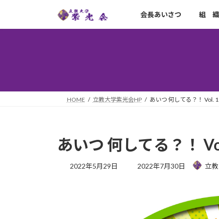
コ
ナ
会長あいさつ
組 
ン
ビ
テ
ゲ
ン
ー
ツ
シ
へ
ョ
ス
ン
キ
に
ッ
移
HOME
立教大学紫光会HP
あいつ 何してる？！ Vol.
プ
動
あいつ 何してる？！ Vo
最
2022年5月29日
2022年7月30日
立教
終
更
新
日
時