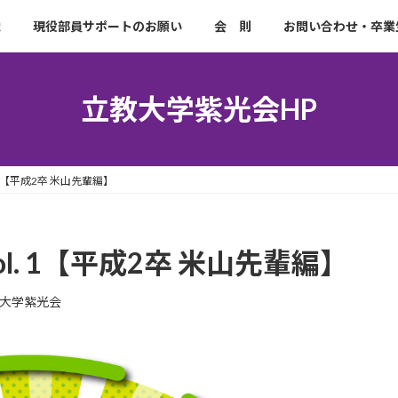
織
現役部員サポートのお願い
会 則
お問い合わせ・卒業
立教大学紫光会HP
 1【平成2卒 米山先輩編】
l. 1【平成2卒 米山先輩編】
大学紫光会